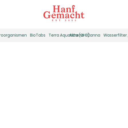
kroorganismen
BioTabs
Terra Aquatica (GHE)
Athena
Canna
Wasserfilter