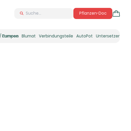
Pflanzen-Doc
 / Osmose
Pumpen
Blumat
Verbindungsteile
AutoPot
Untersetzer
Neu
Ne
N