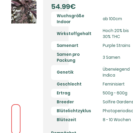
54.99€
Wuchsgröße
ab 100cm
Indoor
Hoch 20% bis
Wirkstoffgehalt
30% THC
Samenart
Purple Strains
Samen pro
3 Samen
Packung
Überwiegend
Genetik
Indica
Geschlecht
Feminisiert
Ertrag
500g - 600g
Breeder
Solfire Garden
Blütelichtzyklus
Photoperiodis
Blütezeit
8 - 10 Wochen