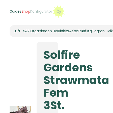
Guides
Shop
Konfigurator
Luft
S&R Organics
Green House Powder Feeding
Biobizz
Hesi
Mills
Plagron
Mi
Heizer
Schneckenhaus
Solfire
Umluft-Ventilatoren
CO2
Gardens
Rohrventilatoren
Zuluftfilter
Strawmata
Aktivkohlefilter
Luftbefeuchter
Fem
Klimaregelung
Luftentfeuchter
3St.