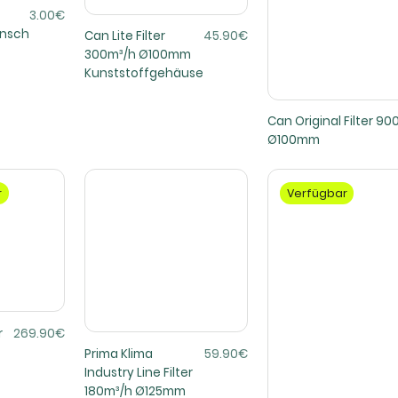
3.00€
ansch
Can Lite Filter
45.90€
300m³/h Ø100mm
Kunststoffgehäuse
Can Original Filter 9
Ø100mm
r
Verfügbar
r
269.90€
Prima Klima
59.90€
Industry Line Filter
180m³/h Ø125mm