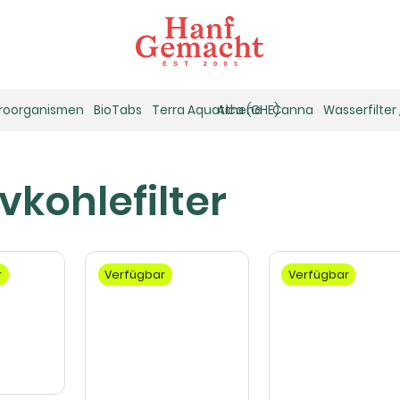
kroorganismen
BioTabs
Terra Aquatica (GHE)
Athena
Canna
Wasserfilter
vkohlefilter
r
Verfügbar
Verfügbar