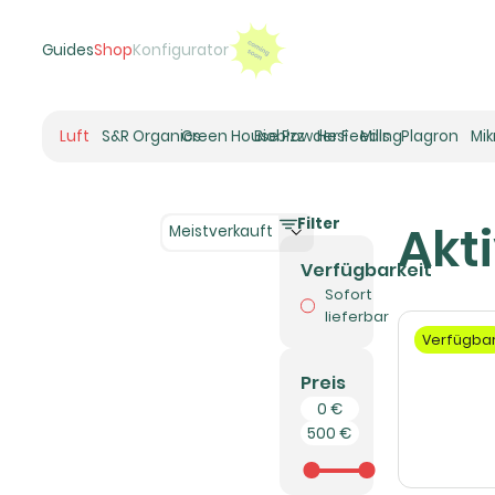
Guides
Shop
Konfigurator
Luft
S&R Organics
Green House Powder Feeding
Biobizz
Hesi
Mills
Plagron
Mi
Heizer
Schneckenhaus
Filter
Akti
Umluft-Ventilatoren
Meistverkauft
CO2
Verfügbarkeit
Rohrventilatoren
Sofort
Zuluftfilter
lieferbar
Verfügba
Aktivkohlefilter
Luftbefeuchter
Preis
Klimaregelung
Luftentfeuchter