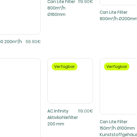
Can Lite Filter
119.90€
800m³/h
Can Lite Filter
Ø160mm
800m³/h Ø200m
000 200m³/h
56.90€
Verfügbar
Verfügbar
AC Infinity
119.00€
Aktivkohlefilter
Can Lite Filter
200 mm
150m³/h Ø100mm
Kunststoffgehäu