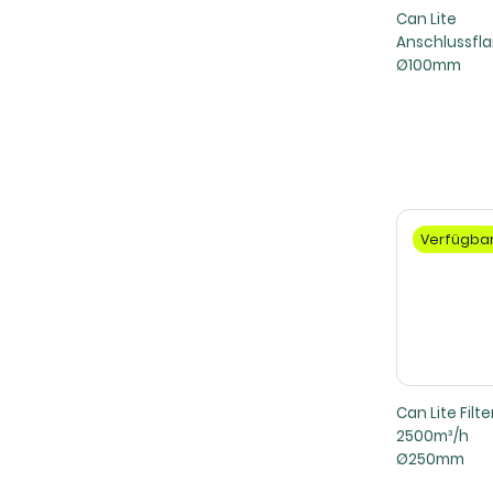
Can Lite
Anschlussfl
Ø100mm
Verfügba
Can Lite Filte
2500m³/h
Ø250mm