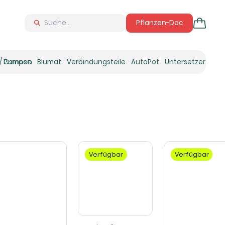
Pflanzen-Doc
 / Osmose
Pumpen
Blumat
Verbindungsteile
AutoPot
Untersetzer
Neu
Ne
N
Verfügbar
Verfügbar