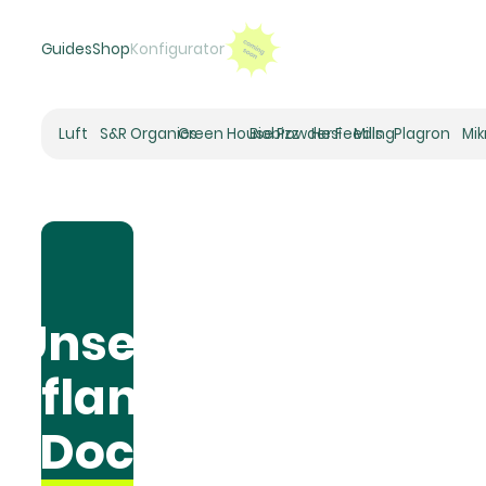
Guides
Shop
Konfigurator
Luft
S&R Organics
Green House Powder Feeding
Biobizz
Hesi
Mills
Plagron
Mi
Heizer
Schneckenhaus
Umluft-Ventilatoren
CO2
Rohrventilatoren
Zuluftfilter
Unser
Aktivkohlefilter
Luftbefeuchter
Pflanz
Klimaregelung
Luftentfeuchter
Doc