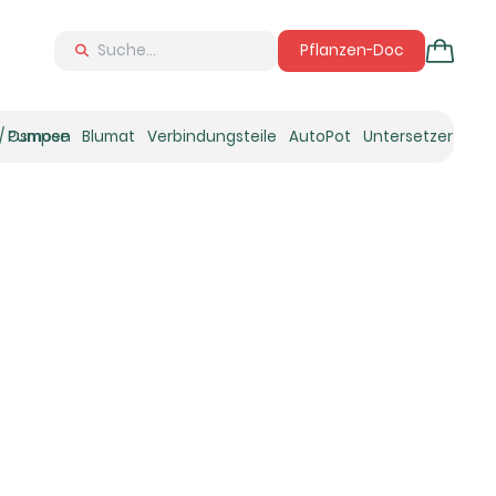
Pflanzen-Doc
 / Osmose
Pumpen
Blumat
Verbindungsteile
AutoPot
Untersetzer
Neu
Ne
N