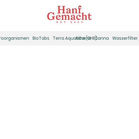
kroorganismen
BioTabs
Terra Aquatica (GHE)
Athena
Canna
Wasserfilter