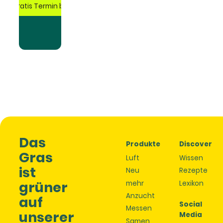
etzt gratis Termin buchen
Das
Produkte
Discover
Gras
Luft
Wissen
ist
Neu
Rezepte
grüner
mehr
Lexikon
Anzucht
auf
Social
Messen
unserer
Media
Samen