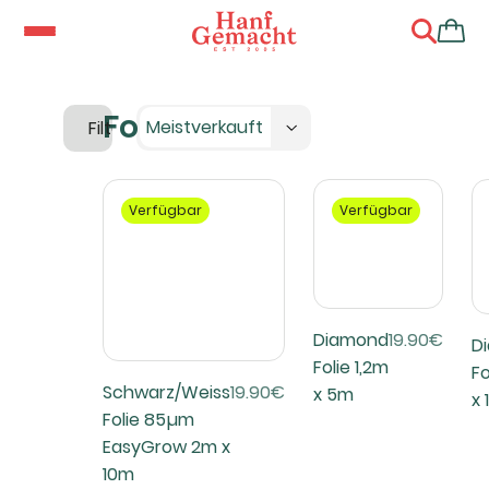
Folien
Meistverkauft
Filter
Verfügbar
Verfügbar
Diamond
19.90€
D
Folie 1,2m
Fo
Schwarz/Weiss
19.90€
x 5m
x
Folie 85µm
EasyGrow 2m x
10m