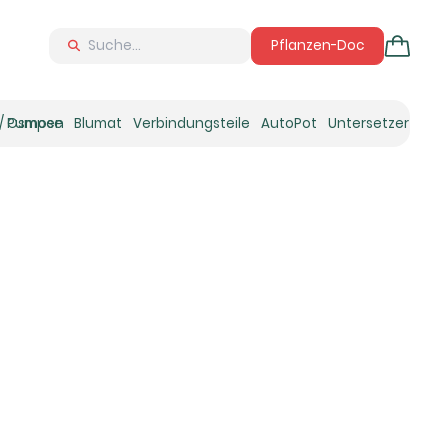
Pflanzen-Doc
 / Osmose
Pumpen
Blumat
Verbindungsteile
AutoPot
Untersetzer
Neu
Ne
N