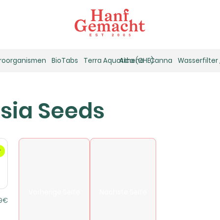
kroorganismen
BioTabs
Terra Aquatica (GHE)
Athena
Canna
Wasserfilter
sia Seeds
r
Vorherige Seite
Nächste Seite
9€