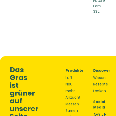
Future
Fem
3St.
Das
Produkte
Discover
Gras
Luft
Wissen
ist
Neu
Rezepte
grüner
mehr
Lexikon
Anzucht
auf
Social
Messen
unserer
Media
Samen