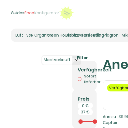
Guides
Shop
Konfigurator
Luft
S&R Organics
Green House Powder Feeding
Biobizz
Hesi
Mills
Plagron
Mi
Heizer
Schneckenhaus
Filter
Ane
Umluft-Ventilatoren
Meistverkauft
CO2
Verfügbarkeit
Rohrventilatoren
Sofort
Zuluftfilter
lieferbar
Verfügba
Aktivkohlefilter
Luftbefeuchter
Preis
Klimaregelung
Luftentfeuchter
Anesia
36.9
Captain