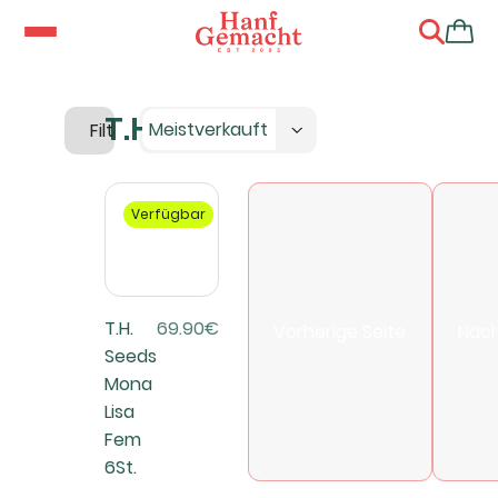
T.H.Seeds
Meistverkauft
Filter
Verfügbar
T.H.
69.90€
Vorherige Seite
Näch
Seeds
Mona
Lisa
Fem
6St.