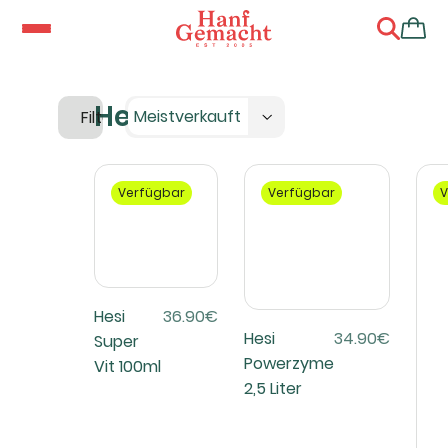
Hesi
Meistverkauft
Filter
Verfügbar
Verfügbar
V
Hesi
36.90€
Hesi
34.90€
Super
Powerzyme
Vit 100ml
2,5 Liter