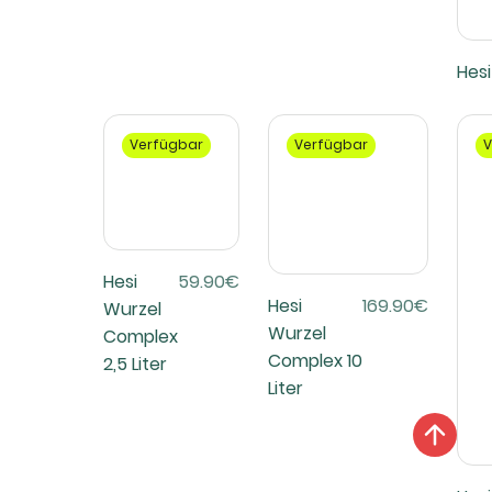
Hesi
Verfügbar
Verfügbar
V
Hesi
59.90€
Hesi
169.90€
Wurzel
Wurzel
Complex
Complex 10
2,5 Liter
Liter