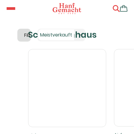
Schneckenhaus
Meistverkauft
Filter