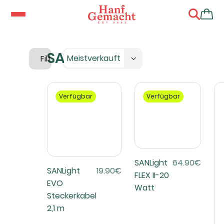
SANlight
Meistverkauft
Filter
Verfügbar
Verfügbar
SANLight
64.90€
SANLight
19.90€
FLEX II-20
EVO
Watt
Steckerkabel
2,1 m