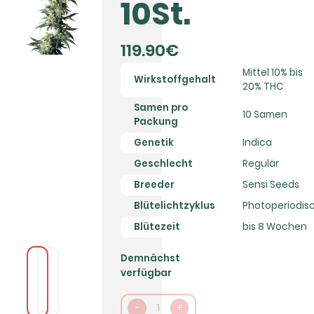
10St.
119.90€
Mittel 10% bis
Wirkstoffgehalt
20% THC
Samen pro
10 Samen
Packung
Genetik
Indica
Geschlecht
Regulär
Breeder
Sensi Seeds
Blütelichtzyklus
Photoperiodis
Blütezeit
bis 8 Wochen
Demnächst
verfügbar
-
1
+