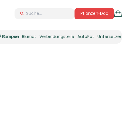
Pflanzen-Doc
 / Osmose
Pumpen
Blumat
Verbindungsteile
AutoPot
Untersetzer
Neu
Ne
N