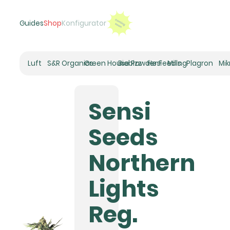
Guides
Shop
Konfigurator
Luft
S&R Organics
Green House Powder Feeding
Biobizz
Hesi
Mills
Plagron
Mi
Heizer
Schneckenhaus
Sensi
Umluft-Ventilatoren
CO2
Seeds
Rohrventilatoren
Zuluftfilter
Northern
Aktivkohlefilter
Luftbefeuchter
Lights
Klimaregelung
Luftentfeuchter
Reg.