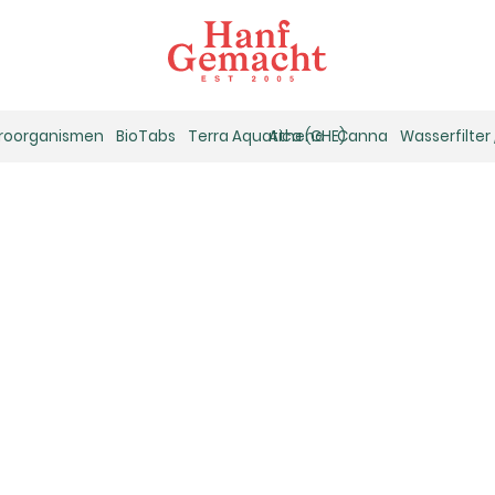
kroorganismen
BioTabs
Terra Aquatica (GHE)
Athena
Canna
Wasserfilter