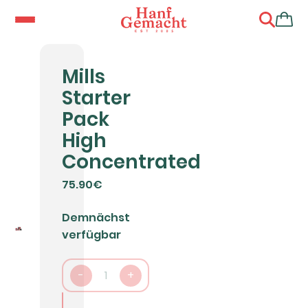
Mills
Starter
Pack
High
Concentrated
75.90€
Demnächst
verfügbar
-
1
+
In den Warenkorb packen