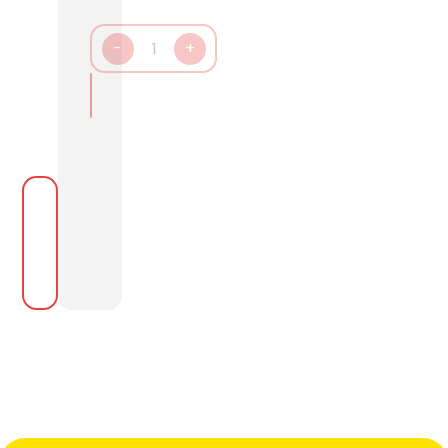
-
1
+
In den Warenkorb packen