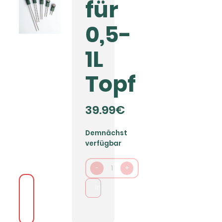
für
0,5-
1L
Topf
39.99€
Demnächst
verfügbar
-
1
+
In den Warenkorb packen