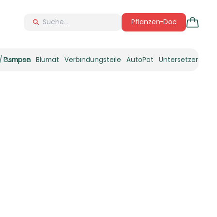
Pflanzen-Doc
 / Osmose
Pumpen
Blumat
Verbindungsteile
AutoPot
Untersetzer
Neu
Ne
N