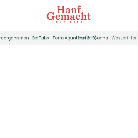
kroorganismen
BioTabs
Terra Aquatica (GHE)
Athena
Canna
Wasserfilter