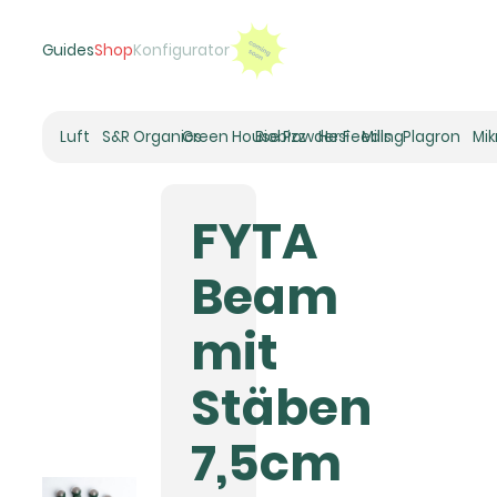
Guides
Shop
Konfigurator
Luft
S&R Organics
Green House Powder Feeding
Biobizz
Hesi
Mills
Plagron
Mi
Heizer
Schneckenhaus
FYTA
Umluft-Ventilatoren
CO2
Beam
Rohrventilatoren
Zuluftfilter
mit
Aktivkohlefilter
Luftbefeuchter
Stäben
Klimaregelung
Luftentfeuchter
7,5cm