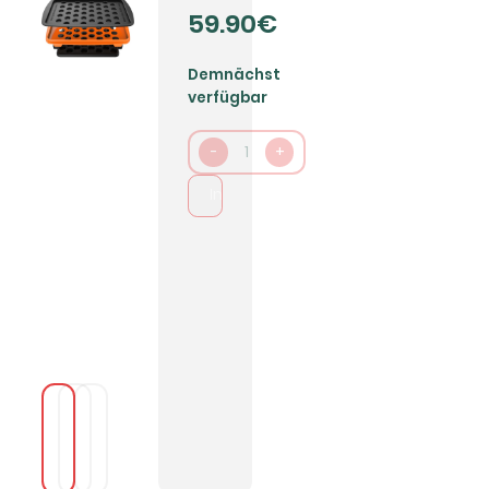
59.90€
Demnächst
verfügbar
-
1
+
In den Warenkorb packen