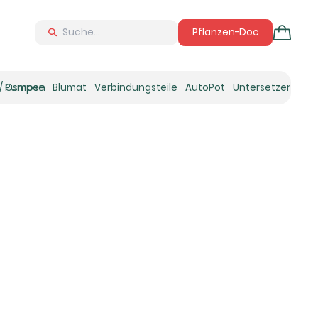
Pflanzen-Doc
 / Osmose
Pumpen
Blumat
Verbindungsteile
AutoPot
Untersetzer
Neu
Ne
N