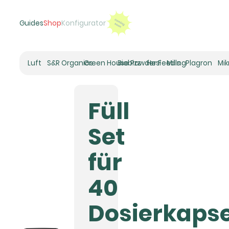
Guides
Shop
Konfigurator
Luft
S&R Organics
Green House Powder Feeding
Biobizz
Hesi
Mills
Plagron
Mi
Heizer
Schneckenhaus
Füll
Umluft-Ventilatoren
CO2
Set
Rohrventilatoren
Zuluftfilter
für
Aktivkohlefilter
Luftbefeuchter
40
Klimaregelung
Luftentfeuchter
Dosierkaps