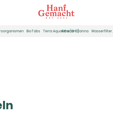
kroorganismen
BioTabs
Terra Aquatica (GHE)
Athena
Canna
Wasserfilter
eln