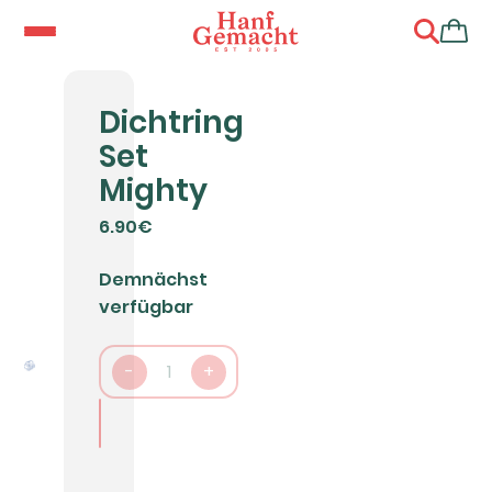
Dichtring
Set
Mighty
6.90€
Demnächst
verfügbar
-
1
+
In den Warenkorb packen