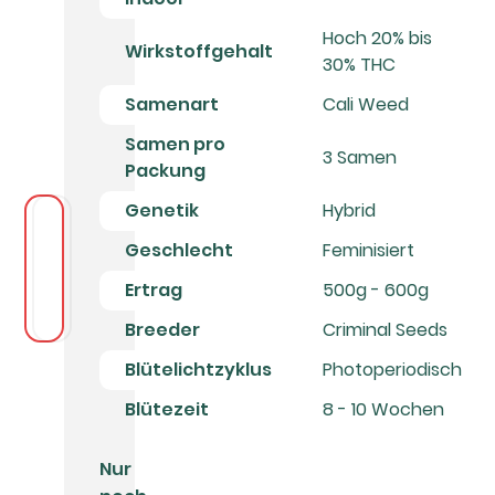
Hoch 20% bis
Wirkstoffgehalt
30% THC
Samenart
Cali Weed
Samen pro
3 Samen
Packung
Genetik
Hybrid
Geschlecht
Feminisiert
Ertrag
500g - 600g
Breeder
Criminal Seeds
Blütelichtzyklus
Photoperiodisch
Blütezeit
8 - 10 Wochen
Nur