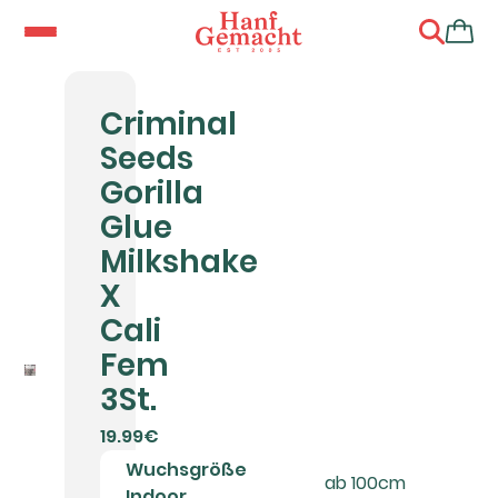
Criminal
Seeds
Gorilla
Glue
Milkshake
X
Cali
Fem
3St.
19.99€
Wuchsgröße
ab 100cm
Indoor