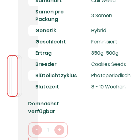
Samenart
Cali Weed
Samen pro
3 Samen
Packung
Genetik
Hybrid
Geschlecht
Feminisiert
Ertrag
350g  500g
Breeder
Cookies Seeds
Blütelichtzyklus
Photoperiodisch
Blütezeit
8 - 10 Wochen
Demnächst
verfügbar
-
1
+