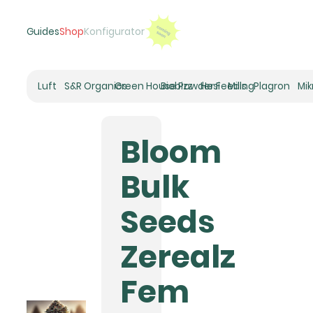
Guides
Shop
Konfigurator
Luft
S&R Organics
Green House Powder Feeding
Biobizz
Hesi
Mills
Plagron
Mi
Heizer
Schneckenhaus
Bloom
Umluft-Ventilatoren
CO2
Bulk
Rohrventilatoren
Zuluftfilter
Seeds
Aktivkohlefilter
Luftbefeuchter
Zerealz
Klimaregelung
Luftentfeuchter
Fem