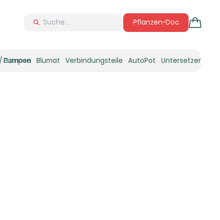
Pflanzen-Doc
 / Osmose
Pumpen
Blumat
Verbindungsteile
AutoPot
Untersetzer
Neu
Ne
N