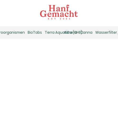
kroorganismen
BioTabs
Terra Aquatica (GHE)
Athena
Canna
Wasserfilter