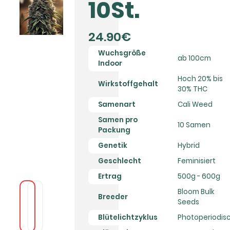
10St.
24.90€
Wuchsgröße
ab 100cm
Indoor
Hoch 20% bis
Wirkstoffgehalt
30% THC
Samenart
Cali Weed
Samen pro
10 Samen
Packung
Genetik
Hybrid
Geschlecht
Feminisiert
Ertrag
500g - 600g
Bloom Bulk
Breeder
Seeds
Blütelichtzyklus
Photoperiodis