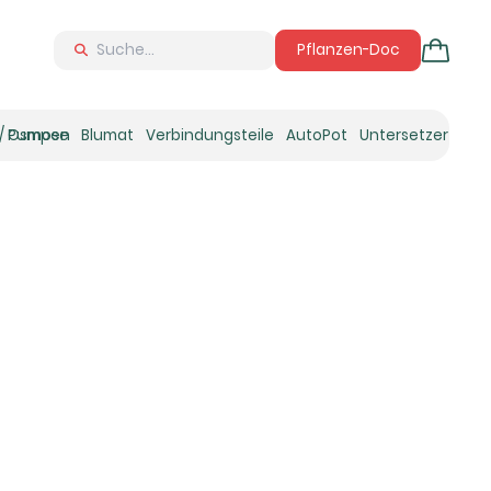
Pflanzen-Doc
 / Osmose
Pumpen
Blumat
Verbindungsteile
AutoPot
Untersetzer
Neu
Ne
N