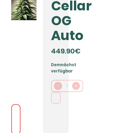
Cellar
OG
Auto
449.90€
Demnächst
verfügbar
-
1
+
In den Warenkorb packen