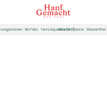
kroorganismen
BioTabs
Terra Aquatica (GHE)
Athena
Canna
Wasserfilter