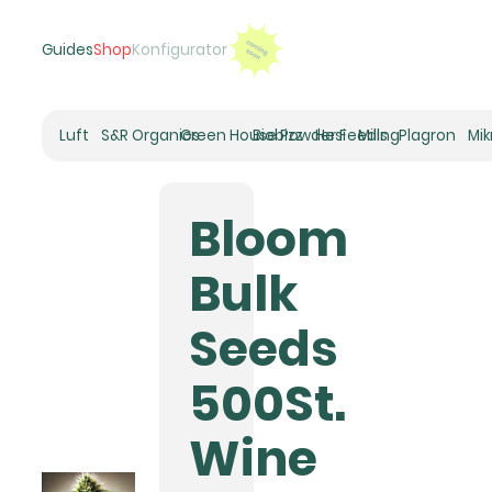
Guides
Shop
Konfigurator
Luft
S&R Organics
Green House Powder Feeding
Biobizz
Hesi
Mills
Plagron
Mi
Heizer
Schneckenhaus
Bloom
Umluft-Ventilatoren
CO2
Bulk
Rohrventilatoren
Zuluftfilter
Seeds
Aktivkohlefilter
Luftbefeuchter
500St.
Klimaregelung
Luftentfeuchter
Wine