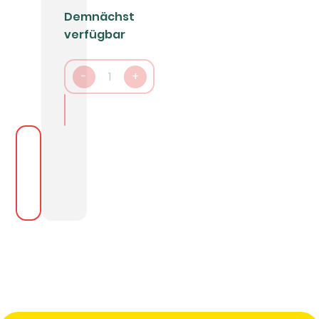
Demnächst
verfügbar
-
1
+
In den Warenkorb packen