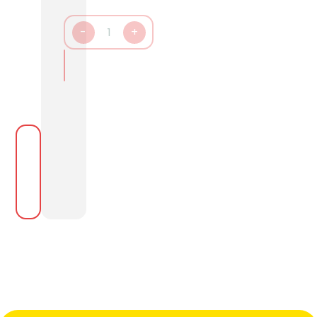
-
1
+
In den Warenkorb packen