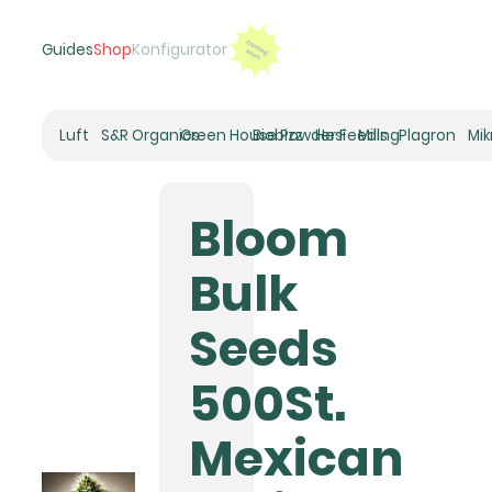
Guides
Shop
Konfigurator
Luft
S&R Organics
Green House Powder Feeding
Biobizz
Hesi
Mills
Plagron
Mi
Heizer
Schneckenhaus
Bloom
Umluft-Ventilatoren
CO2
Bulk
Rohrventilatoren
Zuluftfilter
Seeds
Aktivkohlefilter
Luftbefeuchter
500St.
Klimaregelung
Luftentfeuchter
Mexican