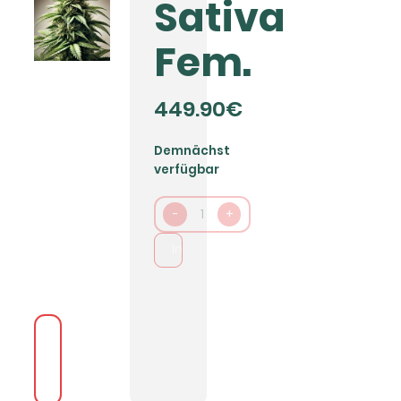
Sativa
Fem.
449.90€
Demnächst
verfügbar
-
1
+
In den Warenkorb packen