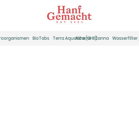
kroorganismen
BioTabs
Terra Aquatica (GHE)
Athena
Canna
Wasserfilter