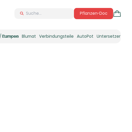
Pflanzen-Doc
 / Osmose
Pumpen
Blumat
Verbindungsteile
AutoPot
Untersetzer
Neu
Ne
N