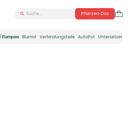
Pflanzen-Doc
 / Osmose
Pumpen
Blumat
Verbindungsteile
AutoPot
Untersetzer
Neu
Ne
N