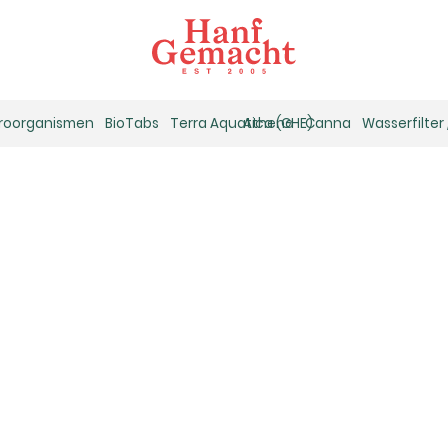
kroorganismen
BioTabs
Terra Aquatica (GHE)
Athena
Canna
Wasserfilter