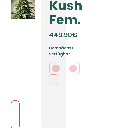
Kush
Fem.
449.90€
Demnächst
verfügbar
-
1
+
In den Warenkorb packen