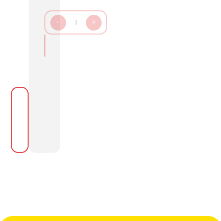
-
1
+
In den Warenkorb packen