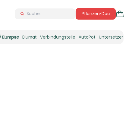
Pflanzen-Doc
 / Osmose
Pumpen
Blumat
Verbindungsteile
AutoPot
Untersetzer
Neu
Ne
N