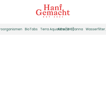
kroorganismen
BioTabs
Terra Aquatica (GHE)
Athena
Canna
Wasserfilter