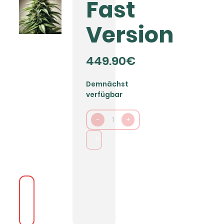
Fast
Version
449.90€
Demnächst
verfügbar
-
1
+
In den Warenkorb packen