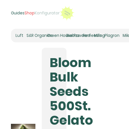
Guides
Shop
Konfigurator
Luft
S&R Organics
Green House Powder Feeding
Biobizz
Hesi
Mills
Plagron
Mi
Heizer
Schneckenhaus
Bloom
Umluft-Ventilatoren
CO2
Bulk
Rohrventilatoren
Zuluftfilter
Seeds
Aktivkohlefilter
Luftbefeuchter
500St.
Klimaregelung
Luftentfeuchter
Gelato