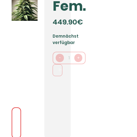
Fem.
449.90€
Demnächst
verfügbar
-
1
+
In den Warenkorb packen