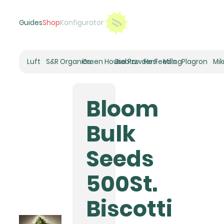
Guides
Shop
Konfigurator
Luft
S&R Organics
Green House Powder Feeding
Biobizz
Hesi
Mills
Plagron
Mi
Heizer
Schneckenhaus
Bloom
Umluft-Ventilatoren
CO2
Bulk
Rohrventilatoren
Zuluftfilter
Seeds
Aktivkohlefilter
Luftbefeuchter
500St.
Klimaregelung
Luftentfeuchter
Biscotti