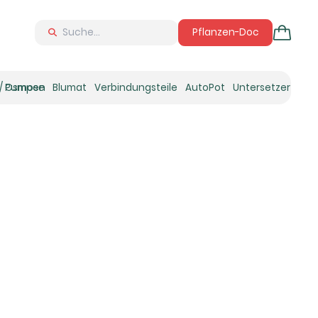
Pflanzen-Doc
 / Osmose
Pumpen
Blumat
Verbindungsteile
AutoPot
Untersetzer
Neu
Ne
N