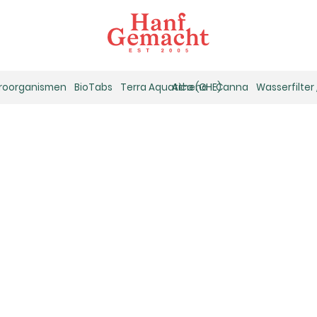
kroorganismen
BioTabs
Terra Aquatica (GHE)
Athena
Canna
Wasserfilter