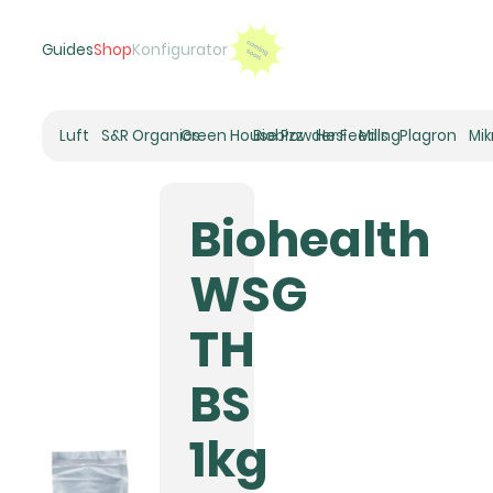
Guides
Shop
Konfigurator
Luft
S&R Organics
Green House Powder Feeding
Biobizz
Hesi
Mills
Plagron
Mi
Heizer
Schneckenhaus
Biohealth
Umluft-Ventilatoren
CO2
WSG
Rohrventilatoren
Zuluftfilter
TH
Aktivkohlefilter
Luftbefeuchter
BS
Klimaregelung
Luftentfeuchter
1kg