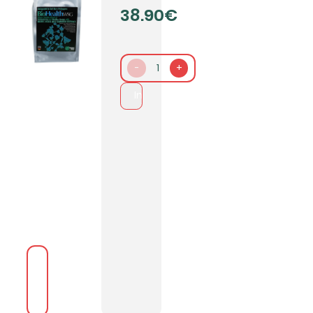
38.90€
-
1
+
In den Warenkorb packen