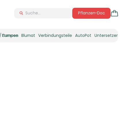
Pflanzen-Doc
 / Osmose
Pumpen
Blumat
Verbindungsteile
AutoPot
Untersetzer
Neu
Ne
N