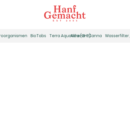
kroorganismen
BioTabs
Terra Aquatica (GHE)
Athena
Canna
Wasserfilter