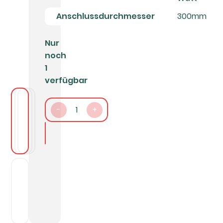
Anschlussdurchmesser
300mm
Nur
noch
1
verfügbar
-
1
+
In den Warenkorb packen