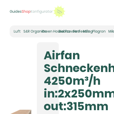
Guides
Shop
Konfigurator
Luft
S&R Organics
Green House Powder Feeding
Biobizz
Hesi
Mills
Plagron
Mi
Heizer
Schneckenhaus
Airfan
Umluft-Ventilatoren
CO2
Schneckenh
Rohrventilatoren
Zuluftfilter
4250m³/h
Aktivkohlefilter
Luftbefeuchter
in:2x250m
Klimaregelung
Luftentfeuchter
out:315mm