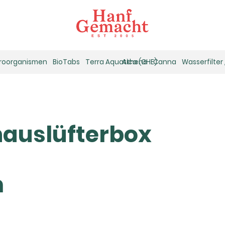
kroorganismen
BioTabs
Terra Aquatica (GHE)
Athena
Canna
Wasserfilter
auslüfterbox
m