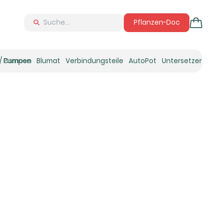
Pflanzen-Doc
 / Osmose
Pumpen
Blumat
Verbindungsteile
AutoPot
Untersetzer
Neu
Ne
N