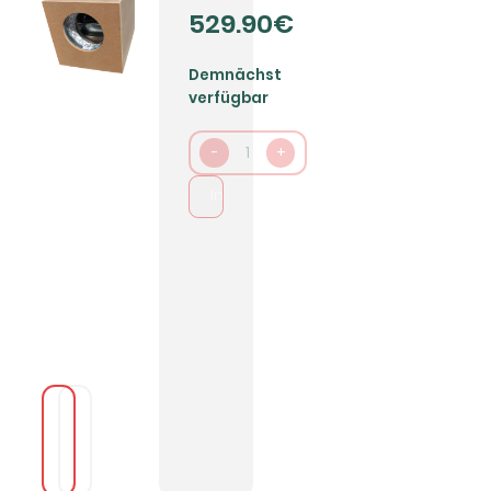
529.90€
Demnächst
verfügbar
-
1
+
In den Warenkorb packen