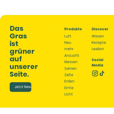
Das
Produkte
Discover
Gras
Luft
Wissen
ist
Neu
Rezepte
grüner
mehr
Lexikon
Anzucht
auf
Social
Messen
unserer
Media
Samen
Seite.
Zelte
Erden
Jetzt Newsletter abonnieren.
Ernte
Licht