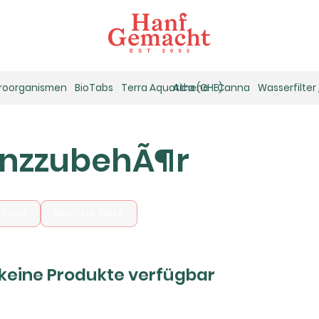
kroorganismen
BioTabs
Terra Aquatica (GHE)
Athena
Canna
Wasserfilter
anzzubehÃ¶r
 Seite
Nächste Seite
 keine Produkte verfügbar