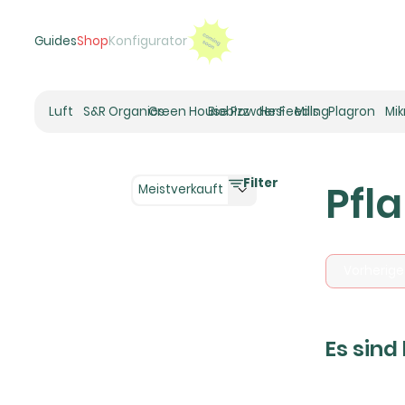
Guides
Shop
Konfigurator
Luft
S&R Organics
Green House Powder Feeding
Biobizz
Hesi
Mills
Plagron
Mi
Heizer
Schneckenhaus
Filter
Pfl
Umluft-Ventilatoren
Meistverkauft
CO2
Rohrventilatoren
Zuluftfilter
Vorherige
Aktivkohlefilter
Luftbefeuchter
Klimaregelung
Es sind
Luftentfeuchter