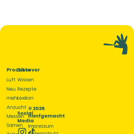
Produkte
Discover
Luft
Wissen
Neu
Rezepte
mehr
Lexikon
Anzucht
© 2026
Social
Hanfgemacht
Messen
Media
Samen
Impressum
Datenschutz