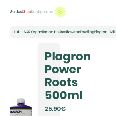
Guides
Shop
Konfigurator
Luft
S&R Organics
Green House Powder Feeding
Biobizz
Hesi
Mills
Plagron
Mi
Heizer
Schneckenhaus
Plagron
Umluft-Ventilatoren
CO2
Power
Rohrventilatoren
Zuluftfilter
Roots
Aktivkohlefilter
Luftbefeuchter
500ml
Klimaregelung
Luftentfeuchter
25.90€