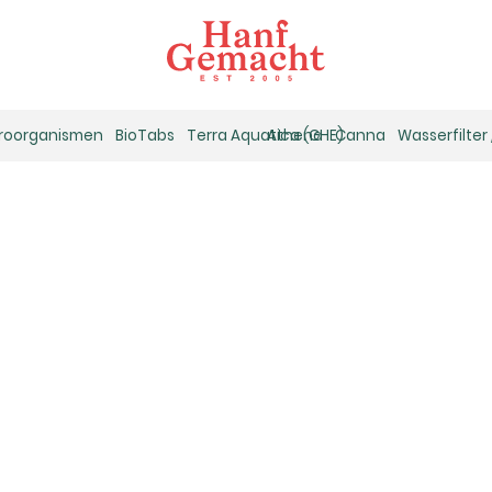
kroorganismen
BioTabs
Terra Aquatica (GHE)
Athena
Canna
Wasserfilter