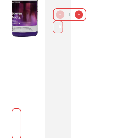
-
1
+
In den Warenkorb packen