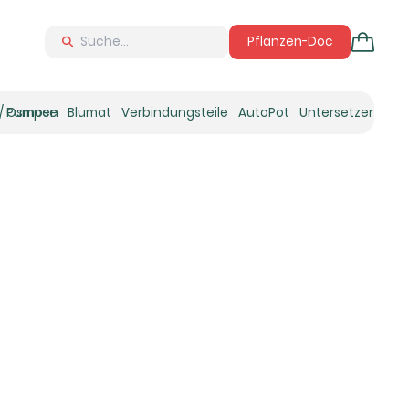
Pflanzen-Doc
 / Osmose
Pumpen
Blumat
Verbindungsteile
AutoPot
Untersetzer
Neu
Ne
N