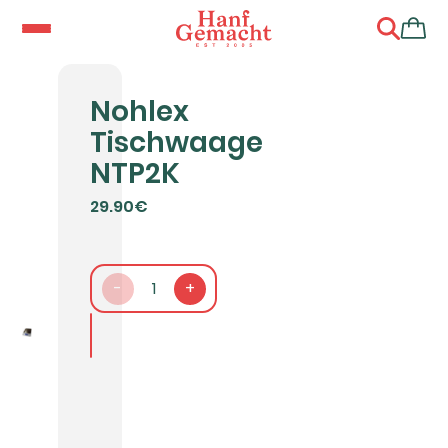
Nohlex
Tischwaage
NTP2K
29.90€
-
1
+
In den Warenkorb packen