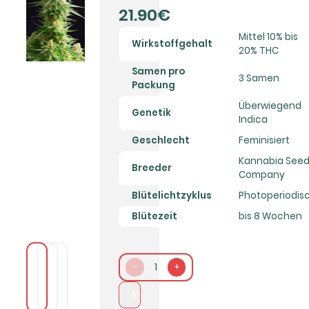
21.90€
Mittel 10% bis
Wirkstoffgehalt
20% THC
Samen pro
3 Samen
Packung
Überwiegend
Genetik
Indica
Geschlecht
Feminisiert
Kannabia See
Breeder
Company
Blütelichtzyklus
Photoperiodis
Blütezeit
bis 8 Wochen
-
1
+
In den Warenkorb packen