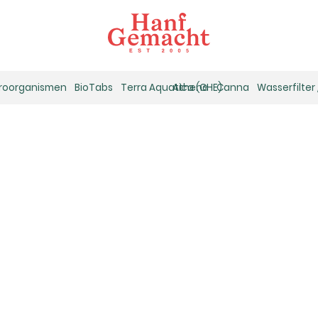
kroorganismen
BioTabs
Terra Aquatica (GHE)
Athena
Canna
Wasserfilter