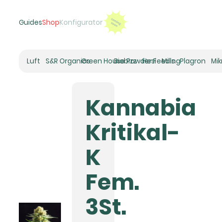
Guides
Shop
Konfigurator
Luft
S&R Organics
Green House Powder Feeding
Biobizz
Hesi
Mills
Plagron
Mi
Heizer
Schneckenhaus
Kannabia
Umluft-Ventilatoren
CO2
Kritikal-
Rohrventilatoren
Zuluftfilter
K
Aktivkohlefilter
Luftbefeuchter
Fem.
Klimaregelung
Luftentfeuchter
3St.