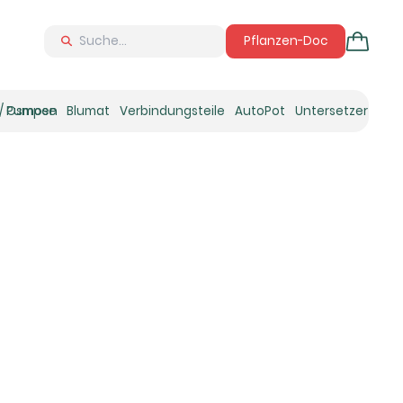
Pflanzen-Doc
 / Osmose
Pumpen
Blumat
Verbindungsteile
AutoPot
Untersetzer
Neu
Ne
N