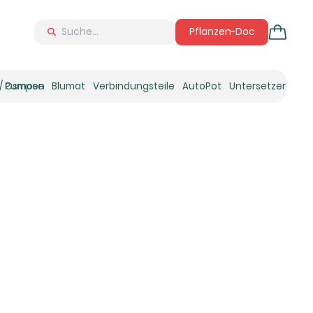
Pflanzen-Doc
 / Osmose
Pumpen
Blumat
Verbindungsteile
AutoPot
Untersetzer
Neu
Ne
N