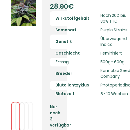
28.90€
Hoch 20% bis
Wirkstoffgehalt
30% THC
Samenart
Purple Strains
Überwiegend
Genetik
Indica
Geschlecht
Feminisiert
Ertrag
500g - 600g
Kannabia See
Breeder
Company
Blütelichtzyklus
Photoperiodis
Blütezeit
8 - 10 Wochen
Nur
noch
3
verfügbar