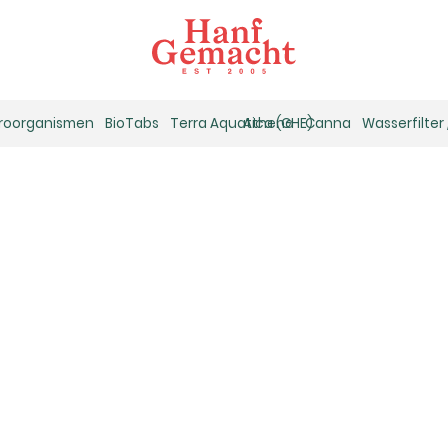
kroorganismen
BioTabs
Terra Aquatica (GHE)
Athena
Canna
Wasserfilter