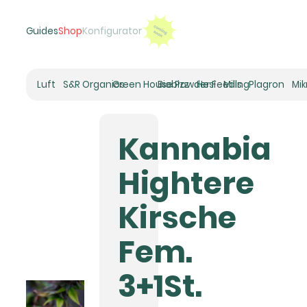
Guides
Shop
Konfigurator
Luft
S&R Organics
Green House Powder Feeding
Biobizz
Hesi
Mills
Plagron
Mi
Heizer
Schneckenhaus
Kannabia
Umluft-Ventilatoren
CO2
Hightere
Rohrventilatoren
Zuluftfilter
Kirsche
Aktivkohlefilter
Luftbefeuchter
Fem.
Klimaregelung
Luftentfeuchter
3+1St.