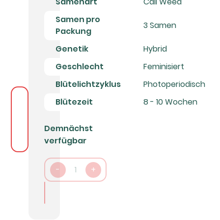
Samenart
Cali Weed
Samen pro
3 Samen
Packung
Genetik
Hybrid
Geschlecht
Feminisiert
Blütelichtzyklus
Photoperiodisch
Blütezeit
8 - 10 Wochen
Demnächst
verfügbar
-
1
+
In den Warenkorb packen