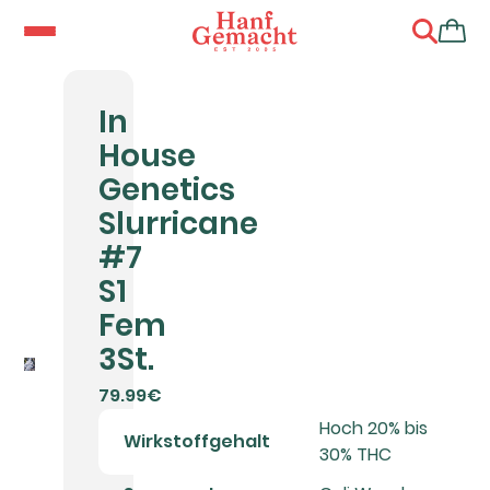
In
House
Genetics
Slurricane
#7
S1
Fem
3St.
79.99€
Hoch 20% bis
Wirkstoffgehalt
30% THC