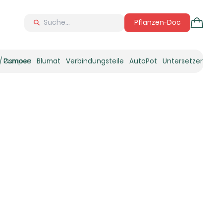
Pflanzen-Doc
 / Osmose
Pumpen
Blumat
Verbindungsteile
AutoPot
Untersetzer
Neu
Ne
N