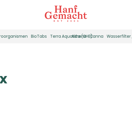
kroorganismen
BioTabs
Terra Aquatica (GHE)
Athena
Canna
Wasserfilter
x