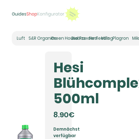
Guides
Shop
Konfigurator
Luft
S&R Organics
Green House Powder Feeding
Biobizz
Hesi
Mills
Plagron
Mi
Heizer
Schneckenhaus
Hesi
Umluft-Ventilatoren
CO2
Blühcomple
Rohrventilatoren
Zuluftfilter
500ml
Aktivkohlefilter
Luftbefeuchter
Klimaregelung
8.90€
Luftentfeuchter
Demnächst
verfügbar