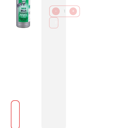
-
1
+
In den Warenkorb packen