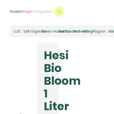
Guides
Shop
Konfigurator
Luft
S&R Organics
Green House Powder Feeding
Biobizz
Hesi
Mills
Plagron
Mi
Heizer
Schneckenhaus
Hesi
Umluft-Ventilatoren
CO2
Bio
Rohrventilatoren
Zuluftfilter
Bloom
Aktivkohlefilter
Luftbefeuchter
1
Klimaregelung
Luftentfeuchter
Liter