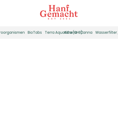
kroorganismen
BioTabs
Terra Aquatica (GHE)
Athena
Canna
Wasserfilter