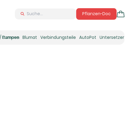
Pflanzen-Doc
 / Osmose
Pumpen
Blumat
Verbindungsteile
AutoPot
Untersetzer
Neu
Ne
N