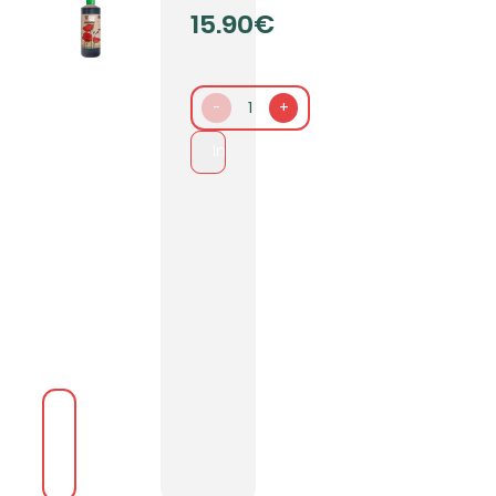
15.90€
-
1
+
In den Warenkorb packen