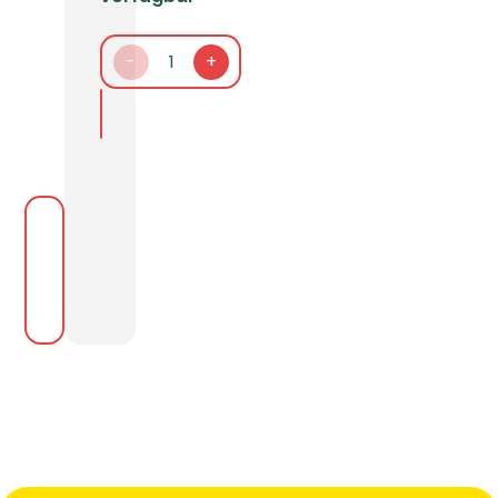
-
1
+
In den Warenkorb packen