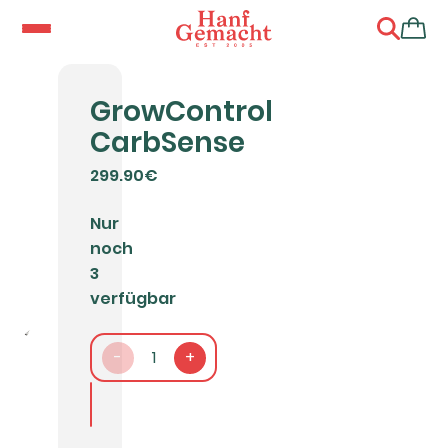
GrowControl
CarbSense
299.90€
Nur
noch
3
verfügbar
-
1
+
In den Warenkorb packen