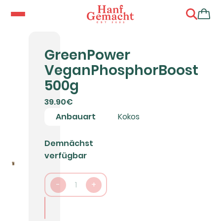
GreenPower
VeganPhosphorBoost
500g
39.90€
Anbauart
Kokos
Demnächst
verfügbar
-
1
+
In den Warenkorb packen