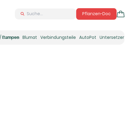
Pflanzen-Doc
 / Osmose
Pumpen
Blumat
Verbindungsteile
AutoPot
Untersetzer
Neu
Ne
N