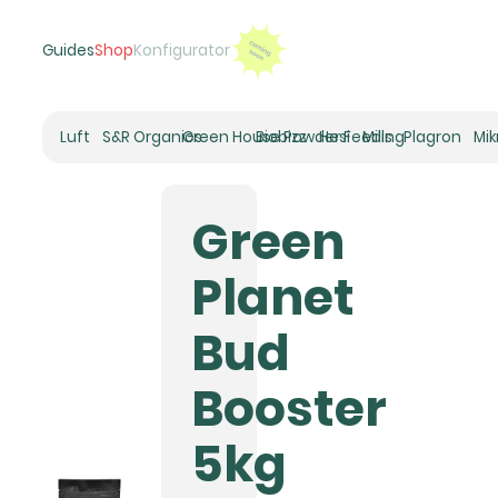
Guides
Shop
Konfigurator
Luft
S&R Organics
Green House Powder Feeding
Biobizz
Hesi
Mills
Plagron
Mi
Heizer
Schneckenhaus
Green
Umluft-Ventilatoren
CO2
Planet
Rohrventilatoren
Zuluftfilter
Bud
Aktivkohlefilter
Luftbefeuchter
Booster
Klimaregelung
Luftentfeuchter
5kg