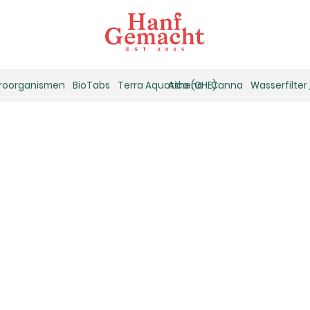
kroorganismen
BioTabs
Terra Aquatica (GHE)
Athena
Canna
Wasserfilter