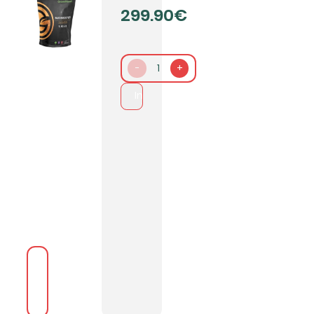
299.90€
-
1
+
In den Warenkorb packen