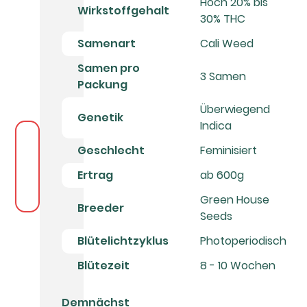
Hoch 20% bis
Wirkstoffgehalt
30% THC
Samenart
Cali Weed
Samen pro
3 Samen
Packung
Überwiegend
Genetik
Indica
Geschlecht
Feminisiert
Ertrag
ab 600g
Green House
Breeder
Seeds
Blütelichtzyklus
Photoperiodisch
Blütezeit
8 - 10 Wochen
Demnächst