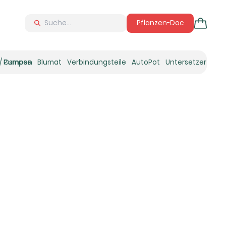
Pflanzen-Doc
 / Osmose
Pumpen
Blumat
Verbindungsteile
AutoPot
Untersetzer
Neu
Ne
N