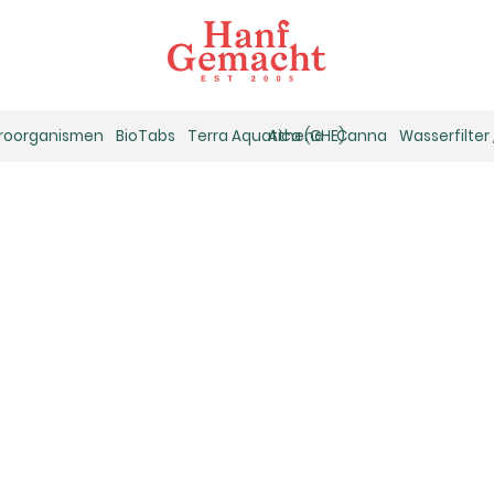
kroorganismen
BioTabs
Terra Aquatica (GHE)
Athena
Canna
Wasserfilter