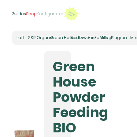
Guides
Shop
Konfigurator
Luft
S&R Organics
Green House Powder Feeding
Biobizz
Hesi
Mills
Plagron
Mi
Heizer
Schneckenhaus
Green
Umluft-Ventilatoren
CO2
House
Rohrventilatoren
Zuluftfilter
Powder
Aktivkohlefilter
Luftbefeuchter
Feeding
Klimaregelung
Luftentfeuchter
BIO