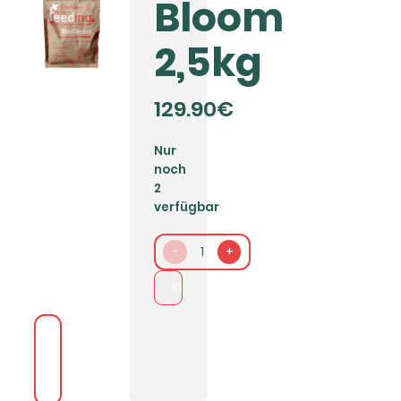
Bloom
2,5kg
129.90€
Nur
noch
2
verfügbar
-
1
+
In den Warenkorb packen