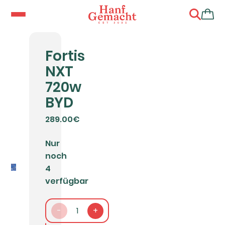
Fortis
NXT
720w
BYD
289.00€
Nur
noch
4
verfügbar
-
1
+