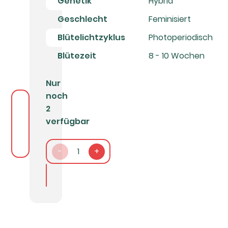
Genetik
Hybrid
Geschlecht
Feminisiert
Blütelichtzyklus
Photoperiodisch
Blütezeit
8 - 10 Wochen
Nur
noch
2
verfügbar
-
1
+
In den Warenkorb packen