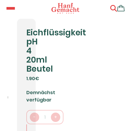
Eichflüssigkeit
pH
4
20ml
Beutel
1.90€
Demnächst
verfügbar
-
1
+
In den Warenkorb packen