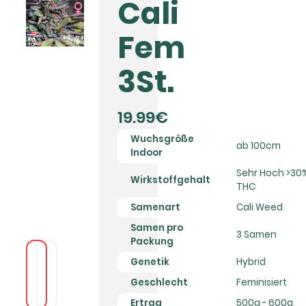
Cali
Fem
3St.
19.99€
Wuchsgröße
ab 100cm
Indoor
Sehr Hoch >30
Wirkstoffgehalt
THC
Samenart
Cali Weed
Samen pro
3 Samen
Packung
Genetik
Hybrid
Geschlecht
Feminisiert
Ertrag
500g - 600g