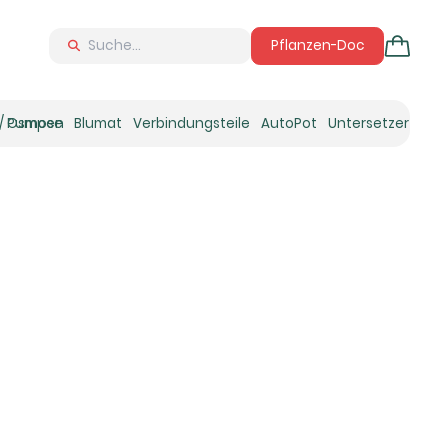
Pflanzen-Doc
 / Osmose
Pumpen
Blumat
Verbindungsteile
AutoPot
Untersetzer
Neu
Ne
N