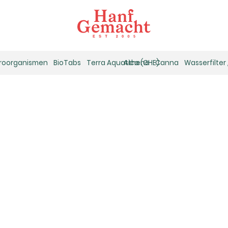
kroorganismen
BioTabs
Terra Aquatica (GHE)
Athena
Canna
Wasserfilter