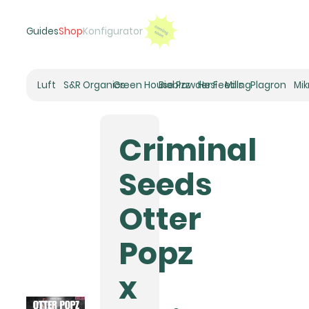
Guides
Shop
Konfigurator
Luft
S&R Organics
Green House Powder Feeding
Biobizz
Hesi
Mills
Plagron
Mi
Heizer
Schneckenhaus
Criminal
Umluft-Ventilatoren
CO2
Seeds
Rohrventilatoren
Zuluftfilter
Otter
Aktivkohlefilter
Luftbefeuchter
Popz
Klimaregelung
Luftentfeuchter
x