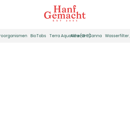
kroorganismen
BioTabs
Terra Aquatica (GHE)
Athena
Canna
Wasserfilter