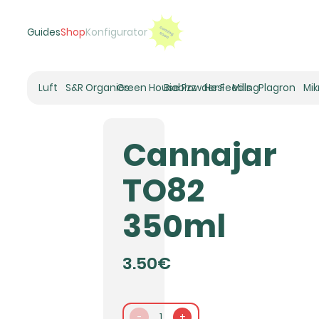
Guides
Shop
Konfigurator
Luft
S&R Organics
Green House Powder Feeding
Biobizz
Hesi
Mills
Plagron
Mi
Heizer
Schneckenhaus
Cannajar
Umluft-Ventilatoren
CO2
TO82
Rohrventilatoren
Zuluftfilter
350ml
Aktivkohlefilter
Luftbefeuchter
Klimaregelung
3.50€
Luftentfeuchter
-
1
+