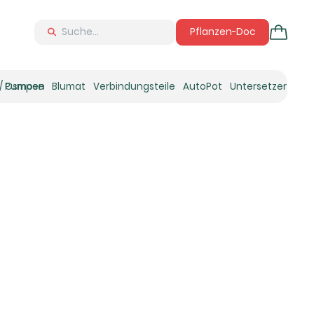
Pflanzen-Doc
 / Osmose
Pumpen
Blumat
Verbindungsteile
AutoPot
Untersetzer
Neu
Ne
N