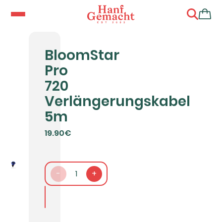
BloomStar
Pro
720
Verlängerungskabel
5m
19.90€
-
1
+
In den Warenkorb packen